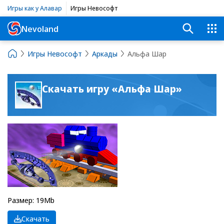
Игры как у Алавар
Игры Невософт
Nevoland
Игры Невософт
Аркады
Альфа Шар
Скачать игру «Альфа Шар»
Размер: 19Mb
Скачать