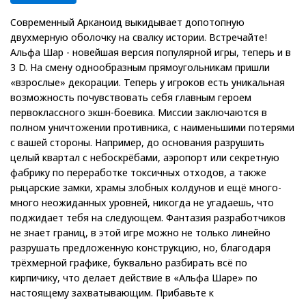
Современный Арканоид выкидывает допотопную
двухмерную оболочку на свалку истории. Встречайте!
Альфа Шар - новейшая версия популярной игры, теперь и в
3 D. На смену однообразным прямоугольникам пришли
«взрослые» декорации. Теперь у игроков есть уникальная
возможность почувствовать себя главным героем
первоклассного экшн-боевика. Миссии заключаются в
полном уничтожении противника, с наименьшими потерями
с вашей стороны. Например, до основания разрушить
целый квартал с небоскрёбами, аэропорт или секретную
фабрику по переработке токсичных отходов, а также
рыцарские замки, храмы злобных колдунов и ещё много-
много неожиданных уровней, никогда не угадаешь, что
поджидает тебя на следующем. Фантазия разработчиков
не знает границ, в этой игре можно не только линейно
разрушать предложенную конструкцию, но, благодаря
трёхмерной графике, буквально разбирать всё по
кирпичику, что делает действие в «Альфа Шаре» по
настоящему захватывающим. Прибавьте к