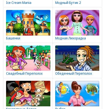
Ice Cream Mania
Модный Бутик 2
Башенки
Модная Лихорадка
Свадебный Переполох
Обеденный Переполох
Кошмарные Детки
Рыбки