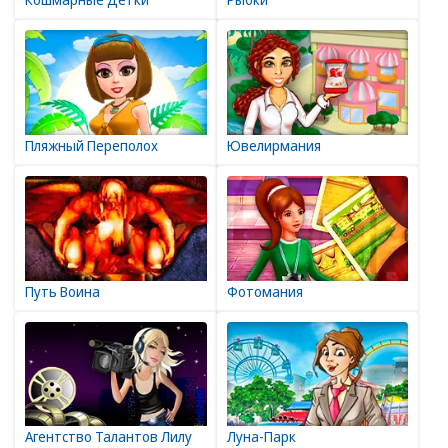
Пляжный Переполох
Ювелирмания
Путь Воина
Фотомания
Агентство Талантов Лилу
Луна-Парк