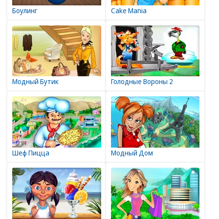
Боулинг
Cake Mania
Модный Бутик
Голодные Вороны 2
Шеф Пицца
Модный Дом