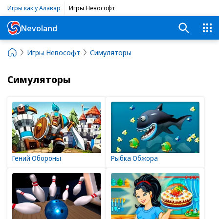
Игры как у Алавар
Игры Невософт
Nevoland
Игры Невософт
Симуляторы
Симуляторы
Гений Обороны
Рыбка Обжора