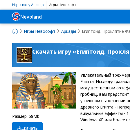
Игры как у Алавар
Игры Невософт
Nevoland
Игры Невософт
Аркады
Египтоид. Проклятие Ф
Скачать игру «Египтоид. Прокл
Увлекательный трехмерн
Египта. Исследуя разва
могущественным артефа
гробниц, вам предстоит
успешном выполнении оп
древнего Египта - Непр
визуальные эффекты - 17
Размер: 58Mb
Windows XP или более поз
Скачать