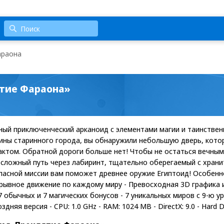
араона
ятие Фараона»
ый приключенческий арканоид с элементами магии и таинствен
лины старинного города, вы обнаружили небольшую дверь, кото
ктом. Обратной дороги больше нет! Чтобы не остаться вечны
 сложный путь через лабиринт, тщательно оберегаемый с храни
асной миссии вам поможет древнее оружие Египтоид! Особенно
ерывное движение по каждому миру - Превосходная 3D графика
 обычных и 7 магических бонусов - 7 уникальных миров с 9-ю у
дняя версия - CPU: 1.0 GHz - RAM: 1024 MB - DirectX: 9.0 - Hard D