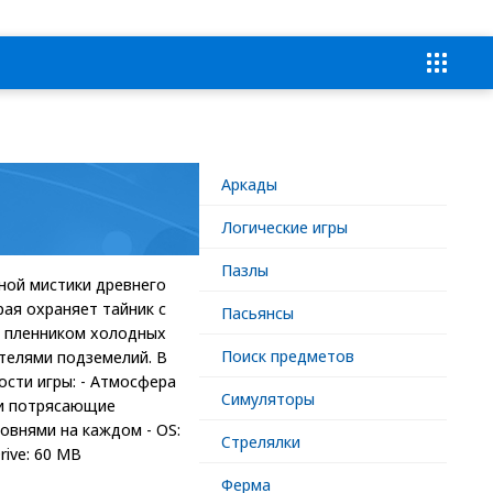
Аркады
Логические игры
Пазлы
ной мистики древнего
рая охраняет тайник с
Пасьянсы
м пленником холодных
Поиск предметов
телями подземелий. В
сти игры: - Атмосфера
Симуляторы
 и потрясающие
ровнями на каждом - OS:
Стрелялки
rive: 60 MB
Ферма