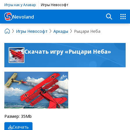
Игры как у Алавар
Игры Невософт
Nevoland
Игры Невософт
Аркады
Рыцари Неба
Скачать игру «Рыцари Неба»
Размер: 35Mb
Скачать