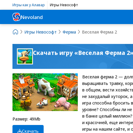
Игры как у Алавар
Игры Невософт
Nevoland
Игры Невософт
Ферма
Веселая Ферма 2
Скачать игру «Веселая Ферма 2
Веселая ферма 2 — дол
выращивать травку, кор
в общем, вести хозяйст
не захудалый хуторок, а
игра способна бросить 
уровне? Способны ли не
в банке целый миллион?
Размер: 49Mb
и красочней, еще интере
игры на нашем сайте, и
Скачать