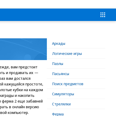
Аркады
Логические игры
Пазлы
ежде, вам предстоит
ать и продавать их —
Пасьянсы
раз вам достался
Поиск предметов
сей кажущейся простоте,
олотые кубки на каждом
Симуляторы
награды и накопить
я ферма 2 еще забавней
Стрелялки
грать в онлайн версию
свой компьютер.
Ферма