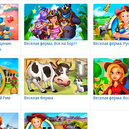
щение.
Веселая ферма. Все на борт!
Веселая ферма. Ру
е
й Рим
Веселая Ферма
Веселая ферма. В