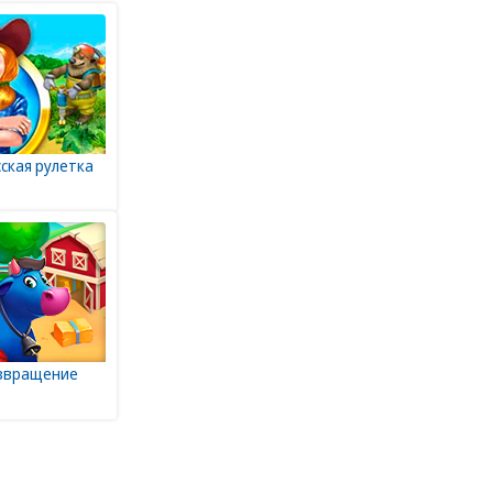
сская рулетка
озвращение