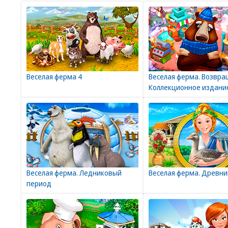
Веселая ферма 4
Веселая ферма. Возвра
Коллекционное издани
Веселая ферма. Ледниковый
Веселая ферма. Древни
период