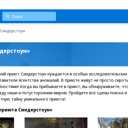
 Синдерстоун
ндерстоун»
кий приют Синдерстоун нуждается в особых исследовательских
авители Агентства аномалий. В приюте живут не просто сироты
ностями! Когда вы прибываете в приют, вы обнаруживаете, чт
жду наши и потусторонним миром. Пройдите все сцены поиска и 
ятную тайну уникального приюта!
приюта Синдерстоун»