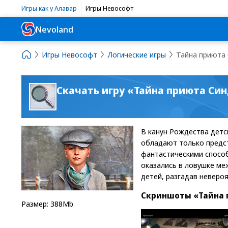
Игры как у Алавар
Игры Невософт
Nevoland
Игры Невософт
Логические игры
Тайна приюта
Скачать игру «Тайна приюта Си
В канун Рождества детс
обладают только предст
фантастическими способ
оказались в ловушке ме
детей, разгадав неверо
Скриншоты «Тайна 
Размер: 388Mb