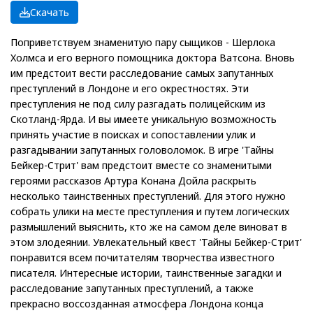
Скачать
Поприветствуем знаменитую пару сыщиков - Шерлока
Холмса и его верного помощника доктора Ватсона. Вновь
им предстоит вести расследование самых запутанных
преступлений в Лондоне и его окрестностях. Эти
преступления не под силу разгадать полицейским из
Скотланд-Ярда. И вы имеете уникальную возможность
принять участие в поисках и сопоставлении улик и
разгадывании запутанных головоломок. В игре 'Тайны
Бейкер-Стрит' вам предстоит вместе со знаменитыми
героями рассказов Артура Конана Дойла раскрыть
несколько таинственных преступлений. Для этого нужно
собрать улики на месте преступления и путем логических
размышлений выяснить, кто же на самом деле виноват в
этом злодеянии. Увлекательный квест 'Тайны Бейкер-Стрит'
понравится всем почитателям творчества известного
писателя. Интересные истории, таинственные загадки и
расследование запутанных преступлений, а также
прекрасно воссозданная атмосфера Лондона конца