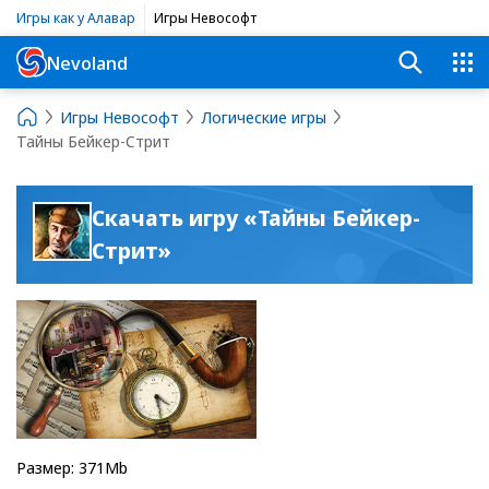
Игры как у Алавар
Игры Невософт
Nevoland
Игры Невософт
Логические игры
Тайны Бейкер-Стрит
Скачать игру «Тайны Бейкер-
Стрит»
Размер: 371Mb