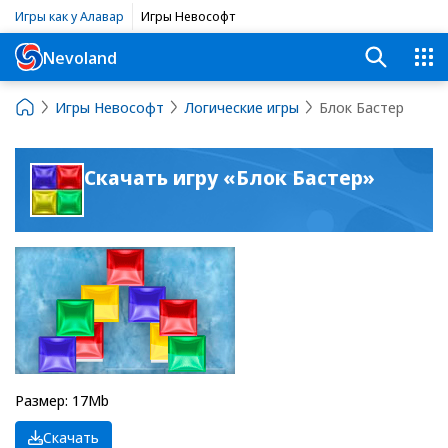
Игры как у Алавар
Игры Невософт
Nevoland
Игры Невософт
Логические игры
Блок Бастер
Скачать игру «Блок Бастер»
Размер: 17Mb
Скачать