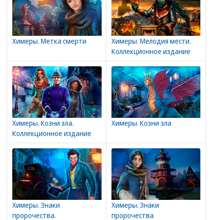
Химеры. Метка смерти
Химеры. Мелодия мести.
Коллекционное издание
Химеры. Козни зла.
Химеры. Козни зла
Коллекционное издание
Химеры. Знаки
Химеры. Знаки
пророчества.
пророчества