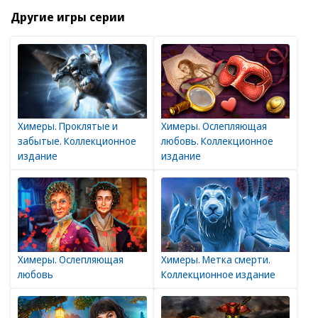
Другие игры серии
Химеры. Проклятые и
Химеры. Ослепляющая
забытые. Коллекционное
любовь. Коллекционное
издание
издание
Химеры. Ослепляющая
Химеры. Метка смерти.
любовь
Коллекционное издание