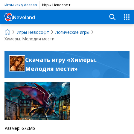
Игры как у Алавар
Игры Невософт
Nevoland
Игры Невософт
Логические игры
Химеры. Мелодия мести
Скачать игру «Химеры.
Мелодия мести»
Размер: 672Mb