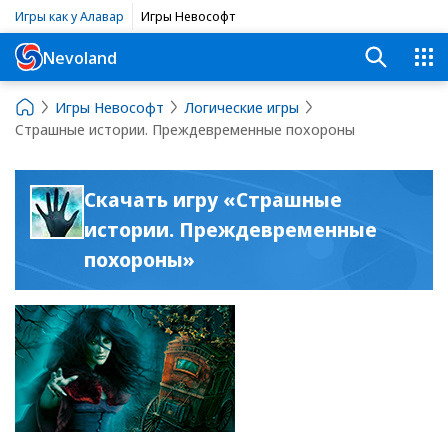
Игры как у Алавар
Игры Невософт
Nevoland
Игры Невософт
Логические игры
Страшные истории. Преждевременные похороны
Скачать игру «Страшные
истории. Преждевременные
похороны»