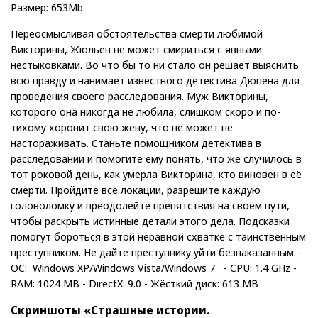
Размер: 653Mb
Переосмысливая обстоятельства смерти любимой
Викторины, Жюльен не может смириться с явными
нестыковками. Во что бы то ни стало он решает выяснить
всю правду и нанимает известного детектива Дюпена для
проведения своего расследования. Муж Викторины,
которого она никогда не любила, слишком скоро и по-
тихому хоронит свою жену, что не может не
настораживать. Станьте помощником детектива в
расследовании и помогите ему понять, что же случилось в
тот роковой день, как умерла Викторина, кто виновен в её
смерти. Пройдите все локации, разрешите каждую
головоломку и преодолейте препятствия на своём пути,
чтобы раскрыть истинные детали этого дела. Подсказки
помогут бороться в этой неравной схватке с таинственным
преступником. Не дайте преступнику уйти безнаказанным. -
OС: Windows XP/Windows Vista/Windows 7 - CPU: 1.4 GHz -
RAM: 1024 MB - DirectX: 9.0 - Жёсткий диск: 613 MB
Скриншоты «Страшные истории.