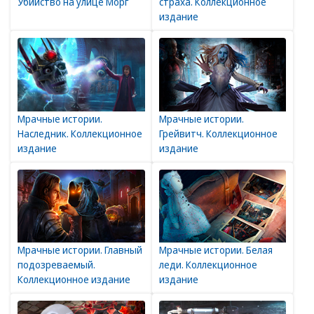
Убийство на улице Морг
страха. Коллекционное
издание
Мрачные истории.
Мрачные истории.
Наследник. Коллекционное
Грейвитч. Коллекционное
издание
издание
Мрачные истории. Главный
Мрачные истории. Белая
подозреваемый.
леди. Коллекционное
Коллекционное издание
издание