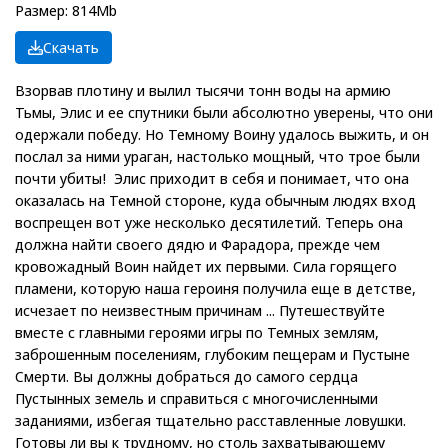
Размер: 814Mb
Скачать
Взорвав плотину и вылил тысячи тонн воды на армию
Тьмы, Элис и ее спутники были абсолютно уверены, что они
одержали победу. Но Темному Воину удалось выжить, и он
послал за ними ураган, настолько мощный, что трое были
почти убиты! Элис приходит в себя и понимает, что она
оказалась на Темной стороне, куда обычным людях вход
воспрещен вот уже несколько десятилетий. Теперь она
должна найти своего дядю и Фарадора, прежде чем
кровожадный Воин найдет их первыми. Сила горящего
пламени, которую наша героиня получила еще в детстве,
исчезает по неизвестным причинам ... Путешествуйте
вместе с главными героями игры по Темных землям,
заброшенным поселениям, глубоким пещерам и Пустыне
Смерти. Вы должны добраться до самого сердца
Пустынных земель и справиться с многочисленными
заданиями, избегая тщательно расставленные ловушки.
Готовы ли вы к трудному, но столь захватывающему