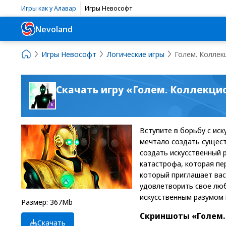
Игры как у Алавар
Игры Невософт
Nevoland
Игры Невософт
Логические игры
Голем. Коллек
Скачать игру «Голем. Коллекци
Вступите в борьбу с ис
мечтало создать сущест
создать искусственный р
катастрофа, которая пер
который приглашает вас 
удовлетворить свое люб
искусственным разумом 
Размер: 367Mb
Скриншоты «Голем.
Скачать