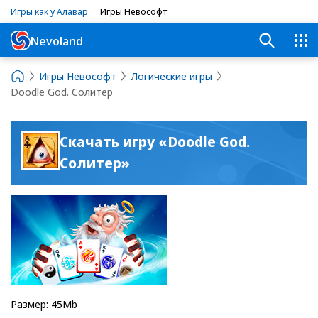
Игры как у Алавар
Игры Невософт
Nevoland
Игры Невософт
Логические игры
Doodle God. Солитер
Скачать игру «Doodle God.
Солитер»
Размер: 45Mb