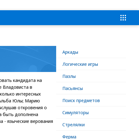
Аркады
Логические игры
Пазлы
довать кандидата на
е Владовиста в
Пасьянсы
сколько интересных
Поиск предметов
 Альба Юлы; Марию
Выслушав откровения о
Симуляторы
на быть дополнена
а - языческие верования
Стрелялки
Ферма