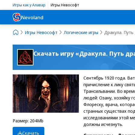
Игры как у Алавар
Игры Невософт
Nevoland
Игры Невософт
Логические игры
Дракула. Путь 
Скачать игру «Дракула. Путь дра
Сентябрь 1920 года. Ва
причисление к лику свя
Трансильвании. Во врем
людей: Озану, хозяйку 
Флореску, врача, котор
странных существах под
исследованиями этой ме
Размер: 204Mb
должны исчезнуть.
Скачать