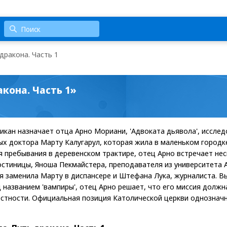
дракона. Часть 1
кона. Часть 1»
тикан назначает отца Арно Мориани, 'Адвоката дьявола', иссле
тых доктора Марту Калугарул, которая жила в маленьком городк
я пребывания в деревенском трактире, отец Арно встречает не
гостиницы, Яноша Пекмайстера, преподавателя из университета
ая заменила Марту в диспансере и Штефана Лука, журналиста. 
 названием 'вампиры', отец Арно решает, что его миссия долж
стности. Официальная позиция Католической церкви однозначн