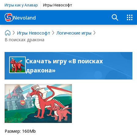
Игры как у Алавар
Игры Невософт
Nevoland
Игры Невософт
Логические игры
В поисках дракона
Скачать игру «В поисках
дракона»
Размер: 160Mb