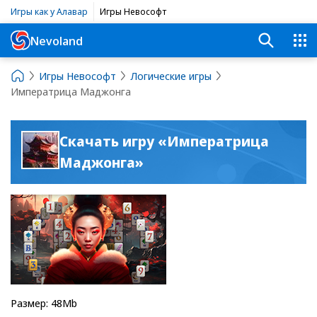
Игры как у Алавар
Игры Невософт
Nevoland
Игры Невософт
Логические игры
Императрица Маджонга
Скачать игру «Императрица
Маджонга»
Размер: 48Mb