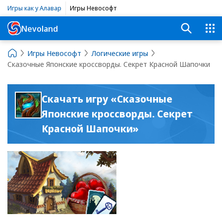
Игры как у Алавар
Игры Невософт
Nevoland
Игры Невософт
Логические игры
Сказочные Японские кроссворды. Секрет Красной Шапочки
Скачать игру «Сказочные
Японские кроссворды. Секрет
Красной Шапочки»