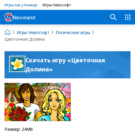
Игры как у Алавар
Игры Невософт
Nevoland
Игры Невософт
Логические игры
Цветочная Долина
Скачать игру «Цветочная
Долина»
Размер: 24Mb