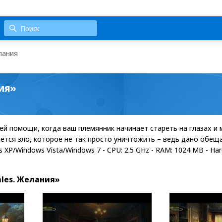
лания
ния»
ей помощи, когда ваш племянник начинает стареть на глазах и 
ается зло, которое не так просто уничтожить – ведь дано обещ
XP/Windows Vista/Windows 7 - CPU: 2.5 GHz - RAM: 1024 MB - Hard 
les. Желания»