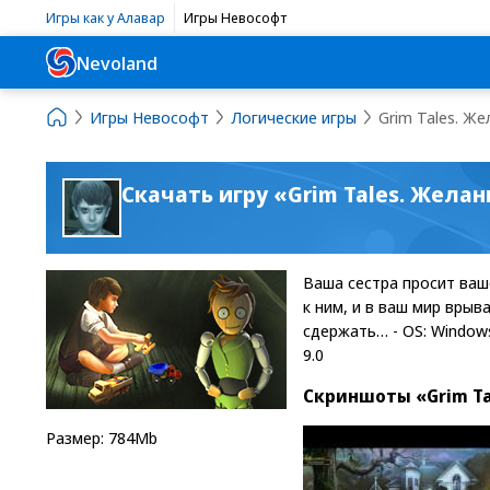
Игры как у Алавар
Игры Невософт
Nevoland
Игры Невософт
Логические игры
Grim Tales. Же
Скачать игру «Grim Tales. Жела
Ваша сестра просит ваш
к ним, и в ваш мир врыв
сдержать… - OS: Windows 
9.0
Скриншоты «Grim Ta
Размер: 784Mb