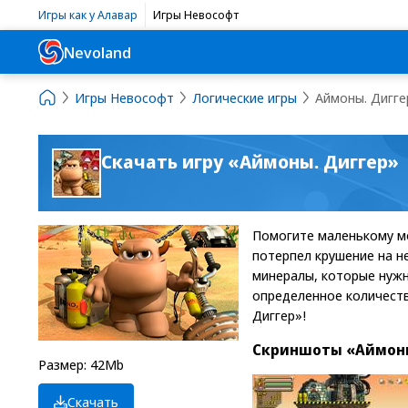
Игры как у Алавар
Игры Невософт
Nevoland
Игры Невософт
Логические игры
Аймоны. Дигге
Скачать игру «Аймоны. Диггер»
Помогите маленькому мо
потерпел крушение на н
минералы, которые нужн
определенное количеств
Диггер»!
Скриншоты «Аймоны
Размер: 42Mb
Скачать