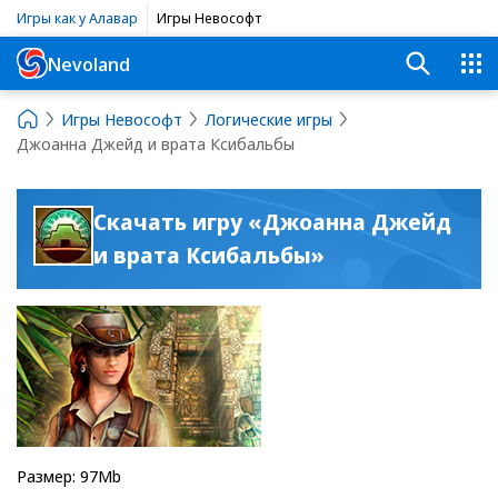
Игры как у Алавар
Игры Невософт
Nevoland
Игры Невософт
Логические игры
Джоанна Джейд и врата Ксибальбы
Скачать игру «Джоанна Джейд
и врата Ксибальбы»
Размер: 97Mb