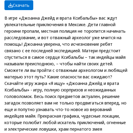
Скачать
В игре «Джоанна Джейд и врата Ксибальбы» вас ждут
увлекательные приключения в Мексике. Дети главной
героини пропали, местная полиция не торопится начинать
расследование, и вот отважный археолог уже мчится на
помощь! Джоанна уверена, что исчезновение ребят
связано с ее последней экспедицией. Матери предстоит
спуститься в самое сердце Ксибальбы – так индейцы майя
называли преисподнюю, – чтобы найти своих детей.
Сможете ли вы пройти с отважным археологом и любящей
матерью этот путь? Какие опасности вас ожидают?
Скачайте игру жанра «Я ищу» «Джоанна Джейд и врата
Ксибальбы» - игру, полную сюрпризов и неожиданных
головоломок. Весь поиск предметов актуален, решение
загадок позволяет вам не только продвигаться вперед, но
еще и попутно узнавать что-то новое из верований
индейцев майя. Прекрасная графика, чудесные локации,
которые полюбит любой искатель приключений, огненные
и электрические ловушки, храм пернатого змея