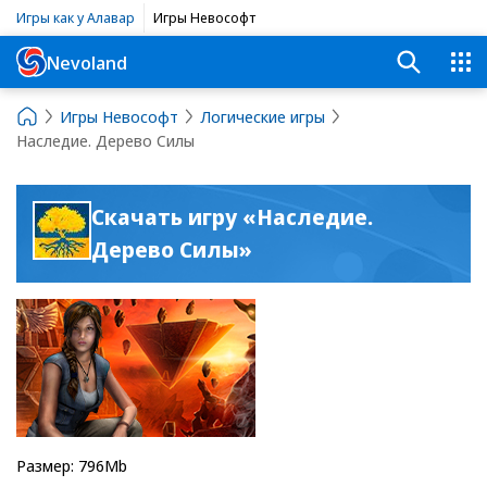
Игры как у Алавар
Игры Невософт
Nevoland
Игры Невософт
Логические игры
Наследие. Дерево Силы
Скачать игру «Наследие.
Дерево Силы»
Размер: 796Mb