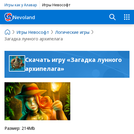
Игры как у Алавар
Игры Невософт
Nevoland
Игры Невософт
Логические игры
Загадка лунного архипелага
Скачать игру «Загадка лунного
архипелага»
Размер: 214Mb