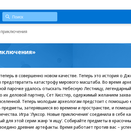
 приключения
риключения»
о теперь в совершенно новом качестве. Теперь это история о Д
 предотвратить катастрофу мирового масштаба. Во время архе
ной парочке удалось отыскать Небесную Лестницу, легендарны
о их деловой партнер, Сет Хисстер, одержимый желанием захва
вселенной. Теперь молодым археологам предстоит с помощью е
 предметы, затерявшиеся во времени и пространстве, и помеша
чества. Игра 'Луксор. Новые приключения' соединила в себе ка
овый для этой серии жанр 'я ищу'. Собирайте предметы в красочн
воедино древние артефакты. Время работает против вас – успе