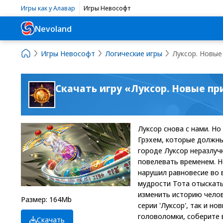
Игры как у Алавар
Игры Невософт
Nevoland
Игры Невософт
Логические игры
Луксор. Новые
Скачать игру «Луксор. Новые п
Луксор снова с нами. Н
Грэхем, которые должны
городе Луксор неразлуч
повелевать временем. Н
нарушил равновесие во 
мудрости Тота отыскать
изменить историю челове
Размер: 164Mb
серии 'Луксор', так и н
головоломки, соберите 
Скачать