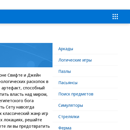
Аркады
Логические игры
Пазлы
жоне Свифте и Джейн
ологических раскопок в
Пасьянсы
й артефакт, способный
Поиск предметов
тить власть над миром,
гипетского бога
Симуляторы
ть Сету навсегда
к классический жанр игр
Стрелялки
ых локациях, решайте
ете ли вы предотвратить
Ферма