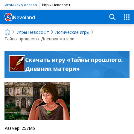
Игры как у Алавар
Игры Невософт
Nevoland
Игры Невософт
Логические игры
Тайны прошлого. Дневник матери
Скачать игру «Тайны прошлого.
Дневник матери»
Размер: 257Mb