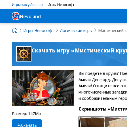
Игры как у Алавар
Игры Невософт
Nevoland
Игры Невософт
Логические игры
Мистический к
Скачать игру «Мистический кру
Вы поедете в круиз? Пр
Амели Денфорд. Девушка
Амели! Отыщите все отп
многочисленные загадки
и сообразительным геро
Скриншоты «Мистич
Размер: 147Mb
Скачать