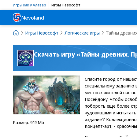
Игры как у Алавар
Игры Невософт
Nevoland
Игры Невософт
Логические игры
Тайны древних
Скачать игру «Тайны древних. 
Спасите город от нашес
специальному заданию в
местных жителей вас вс
Посейдону. Чтобы освоб
побороть еще более стр
чудовищами и испытать 
издание'? Коллекционно
Размер: 915Mb
Концепт-арт; - Красочн