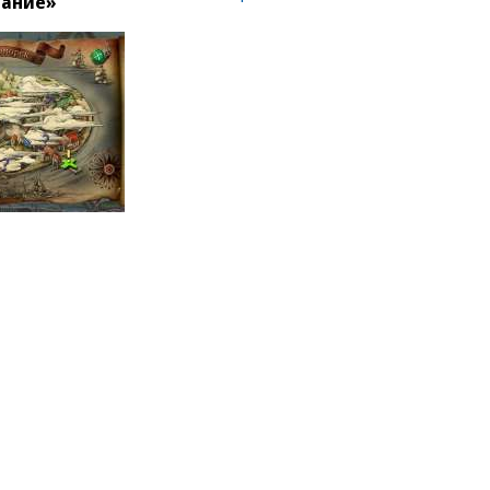
дание»