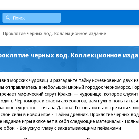
. Проклятие черных вод. Коллекционное издание
Проклятие черных вод. Коллекционное изд
твия морских чудовищ и разгадайте тайну исчезновения двух и
ы отправляетесь в небольшой мирный городок Черноморск. Гор
тречает мифический спрут Кракен — чудовище, которое служит
одить Черноморск и спасти археологов, вам нужно попытаться
ашное существо - титана Дагона! Готовы ли вы встретиться ли
свои силы в новой игре - 'Тайны древних. Проклятие черных во
е издание игры включает в себя следующие материалы: - Полный
ые обои; - Бонусную главу с захватывающими пейзажами