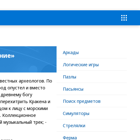
Аркады
ание»
Логические игры
Пазлы
звестных археологов. По
од опустел и вместо
Пасьянсы
 древнему богу
Поиск предметов
 перехитрить Кракена и
цом к лицу с морскими
Симуляторы
д. Коллекционное
 музыкальный трек; -
Стрелялки
Ферма