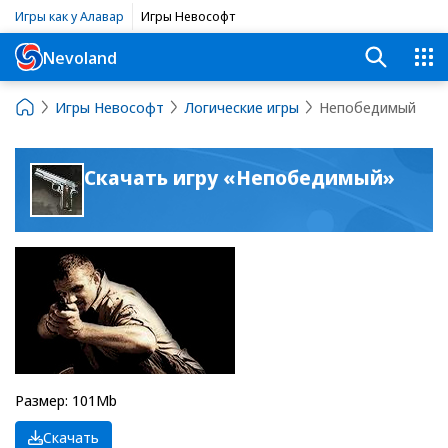
Игры как у Алавар
Игры Невософт
Nevoland
Игры Невософт
Логические игры
Непобедимый
Скачать игру «Непобедимый»
Размер: 101Mb
Скачать