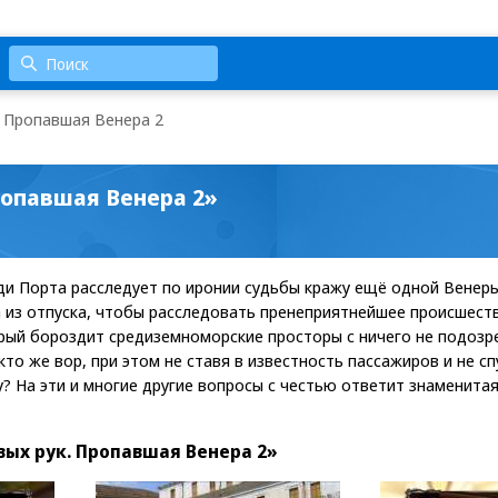
. Пропавшая Венера 2
ропавшая Венера 2»
и Порта расследует по иронии судьбы кражу ещё одной Венеры
 из отпуска, чтобы расследовать пренеприятнейшее происшеств
орый бороздит средиземноморские просторы с ничего не подо
 кто же вор, при этом не ставя в известность пассажиров и не с
у? На эти и многие другие вопросы с честью ответит знаменита
ых рук. Пропавшая Венера 2»