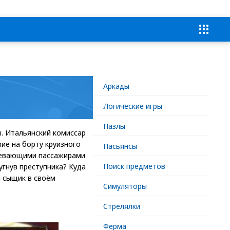
Аркады
Логические игры
Пазлы
. Итальянский комиссар
ие на борту круизного
Пасьянсы
зревающими пассажирами
Поиск предметов
пугнув преступника? Куда
я сыщик в своём
Симуляторы
Стрелялки
Ферма