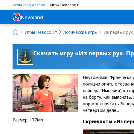
Игры как у Алавар
Игры Невософт
Nevoland
Игры Невософт
Логические игры
Из первых рук
Скачать игру «Из первых рук. П
Неутомимая Франческа д
полиции опять отозвана
лайнера 'Империя', кот
на борту. Как выяснить,
вор мог спрятать Венер
четвертом деле...
Размер: 177Mb
Скриншоты «Из перв