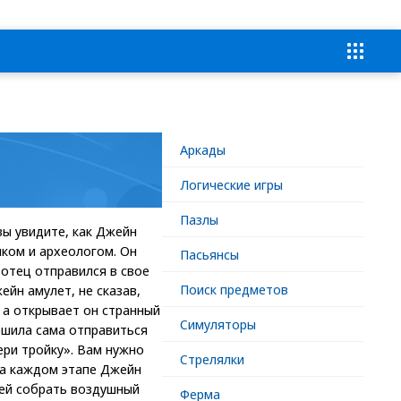
Аркады
Логические игры
Пазлы
вы увидите, как Джейн
иком и археологом. Он
Пасьянсы
 отец отправился в свое
Поиск предметов
йн амулет, не сказав,
, а открывает он странный
Симуляторы
решила сама отправиться
ери тройку». Вам нужно
Стрелялки
На каждом этапе Джейн
тей собрать воздушный
Ферма