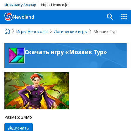
Игры как у Алавар
Игры Невософт
Nevoland
Игры Невософт
Логические игры
Мозаик Тур
Скачать игру «Мозаик Тур»
Размер: 34Mb
Скачать