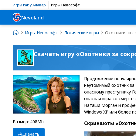
Игры как у Алавар
Игры Невософт
Nevoland
Игры Невософт
Логические игры
Охотники за 
Скачать игру «Охотники за сок
Продолжение популярной
неутомимый охотник за 
опасному преступнику Г
опасная игра со смертью
Наташи Морган и профес
Windows XP или более поз
Размер: 408Mb
Скриншоты «Охотни
Скачать