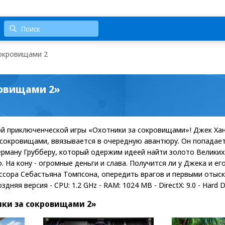
сокровищами 2
ровищами 2»
 приключенческой игры «Охотники за сокровищами»! Джек Хан
сокровищами, ввязывается в очередную авантюру. Он попадает
ерману Грубберу, который одержим идеей найти золото Велики
. На кону - огромные деньги и слава. Получится ли у Джека и ег
сора Себастьяна Томпсона, опередить врагов и первыми отыска
дняя версия - CPU: 1.2 GHz - RAM: 1024 MB - DirectX: 9.0 - Hard D
ки за сокровищами 2»