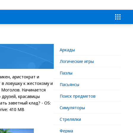
Аркады
Логические игры
Пазлы
икен, аристократ и
 в ловушку к жестокому и
Пасьянсы
х Моголов. Начинается
Поиск предметов
о друзей, красавицы
ть заветный клад? - OS:
Симуляторы
rive: 410 MB
Стрелялки
Ферма