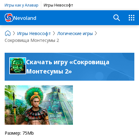
Игры как у Алавар
Игры Невософт
Nevoland
Игры Невософт
Логические игры
Сокровища Монтесумы 2
Скачать игру «Сокровища
Монтесумы 2»
Размер: 75Mb