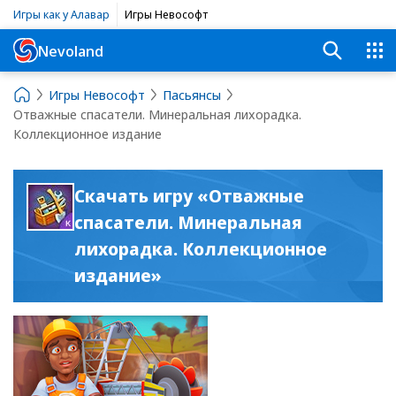
Игры как у Алавар
Игры Невософт
Nevoland
Игры Невософт
Пасьянсы
Отважные спасатели. Минеральная лихорадка.
Коллекционное издание
Скачать игру «Отважные
спасатели. Минеральная
лихорадка. Коллекционное
издание»