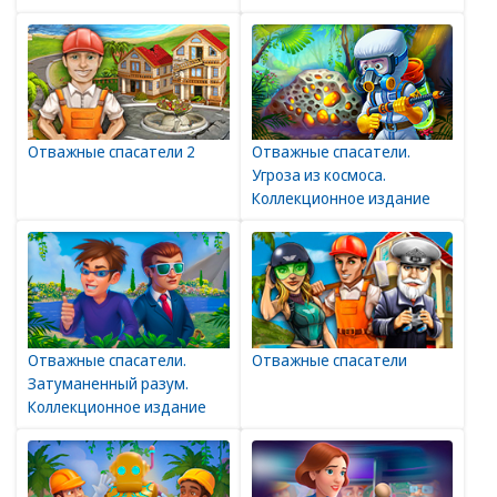
Отважные спасатели 2
Отважные спасатели.
Угроза из космоса.
Коллекционное издание
Отважные cпасатели.
Отважные спасатели
Затуманенный разум.
Коллекционное издание