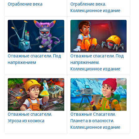
Ограбление века
Ограбление века.
Коллекционное издание
Отважные спасатели. Под
Отважные спасатели. Под
напряжением
напряжением.
Коллекционное издание
Отважные спасатели.
Отважные Спасатели.
Угроза из космоса
Планета в опасности.
Коллекционное издание