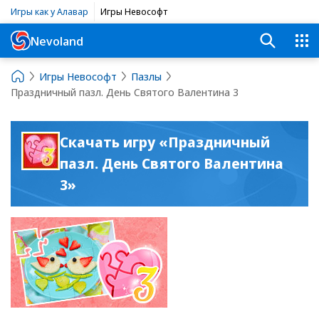
Игры как у Алавар
Игры Невософт
Nevoland
Игры Невософт
Пазлы
Праздничный пазл. День Святого Валентина 3
Скачать игру «Праздничный
пазл. День Святого Валентина
3»