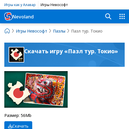
Игры как у Алавар
Игры Невософт
Nevoland
Игры Невософт
Пазлы
Пазл тур. Токио
Скачать игру «Пазл тур. Токио»
Размер: 56Mb
Скачать