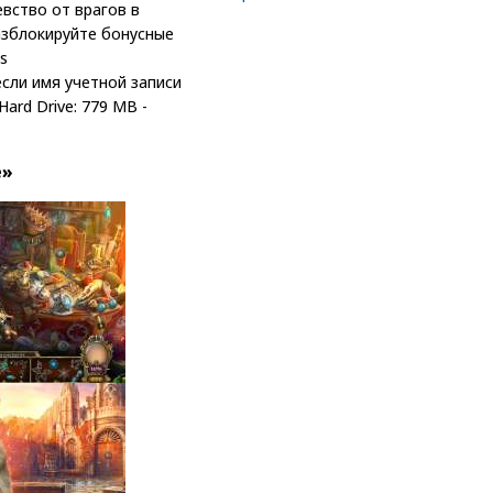
вство от врагов в
азблокируйте бонусные
s
если имя учетной записи
Hard Drive: 779 MB -
е»