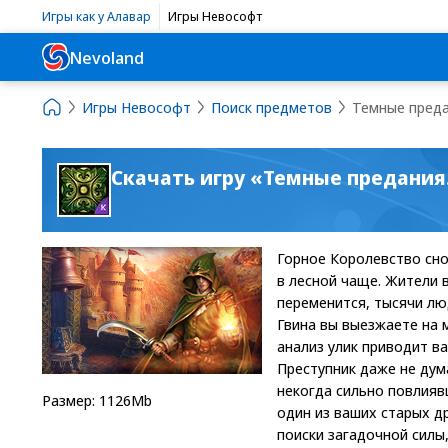
Игры как у Алавар
Игры Невософт
Nevoland
Игры Невософт
Поиск предметов
Темные преда
Скачать игру «Темные предания
Горное Королевство сно
в лесной чаще. Жители 
переменится, тысячи лю
Гвина вы выезжаете на 
анализ улик приводит в
Преступник даже не дума
некогда сильно повлияв
Размер: 1126Mb
один из ваших старых д
поиски загадочной силы,