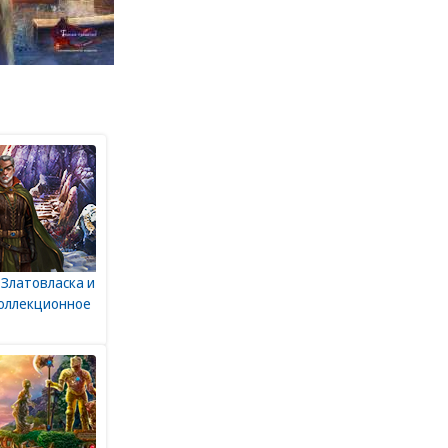
 Златовласка и
Коллекционное