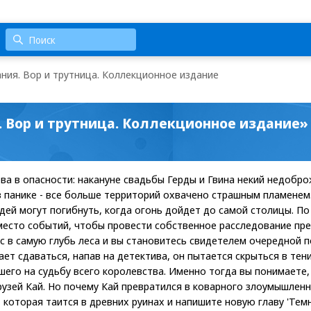
ния. Вор и трутница. Коллекционное издание
. Вор и трутница. Коллекционное издание»
ва в опасности: накануне свадьбы Герды и Гвина некий недобр
в панике - все больше территорий охвачено страшным пламенем.
дей могут погибнуть, когда огонь дойдет до самой столицы. По
место событий, чтобы провести собственное расследование п
ас в самую глубь леса и вы становитесь свидетелем очередной 
ет сдаваться, напав на детектива, он пытается скрыться в тен
шего на судьбу всего королевства. Именно тогда вы понимаете
рузей Кай. Но почему Кай превратился в коварного злоумышлен
 которая таится в древних руинах и напишите новую главу 'Тем