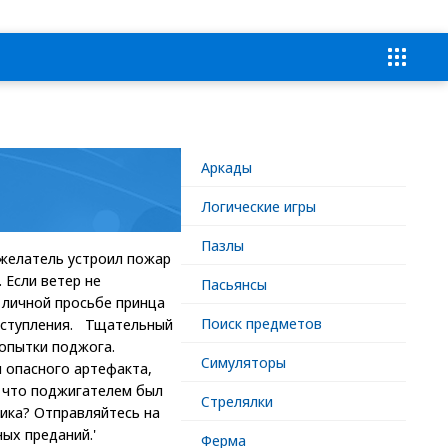
Аркады
Логические игры
Пазлы
ожелатель устроил пожар
 Если ветер не
Пасьянсы
 личной просьбе принца
Поиск предметов
реступления. Тщательный
попытки поджога.
Симуляторы
и опасного артефакта,
, что поджигателем был
Стрелялки
ника? Отправляйтесь на
ных преданий.'
Ферма