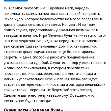
КЛАССИКА Nevosoft: ХИТ! Древние маги, чародеи,
алхимики пытались на протяжении столетий совершить
некое чудо, которое человечество не могло представить
даже в самых смелых фантазиях. Но, увы... И вот вам,
волею случая, представилась уникальная возможность
завершить начатое. Игра 'Зеленая Луна' начинается с того,
что Ваш чудаковатый дядюшка перед смертью завещал
вам свой ветхий захламленный дом. Но, как известно,
старинные дома подчас хранят еще более старинные
секреты, и даже способны раскрыть предназначение,
уготованное вам судьбой. Окунитесь в мир увлекательного
и опасного приключения, в котором переплетены
пространство и время, реальность и мистика, наука и
магия. В увлекательной игре «Зеленая Луна» вас ждут
встреча с интересными личностями и разгадка величайших
тайн истории... Впрочем, не будем забегать вперед.
Сделайте шаг навстречу неведомому. Обещаем, что
скучать вам будет некогда!
Скриншоты «Зеленая Луна»