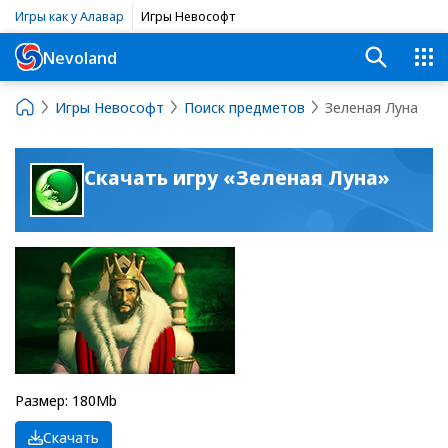
Игры как у Алавар
Игры Невософт
Nevoland
Игры Невософт
Поиск предметов
Зеленая Луна
Скачать игру «Зеленая Луна»
Размер: 180Mb
Скачать