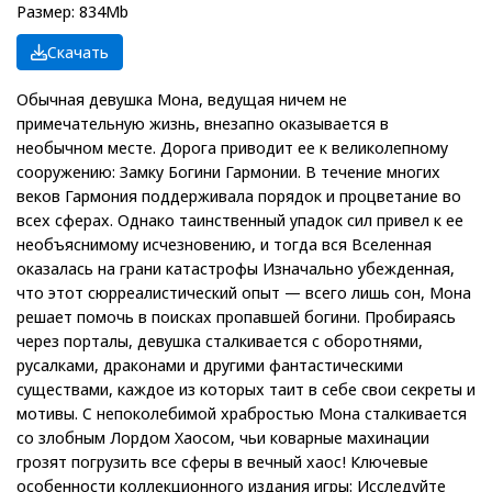
Размер: 834Mb
Скачать
Обычная девушка Мона, ведущая ничем не
примечательную жизнь, внезапно оказывается в
необычном месте. Дорога приводит ее к великолепному
сооружению: Замку Богини Гармонии. В течение многих
веков Гармония поддерживала порядок и процветание во
всех сферах. Однако таинственный упадок сил привел к ее
необъяснимому исчезновению, и тогда вся Вселенная
оказалась на грани катастрофы Изначально убежденная,
что этот сюрреалистический опыт — всего лишь сон, Мона
решает помочь в поисках пропавшей богини. Пробираясь
через порталы, девушка сталкивается с оборотнями,
русалками, драконами и другими фантастическими
существами, каждое из которых таит в себе свои секреты и
мотивы. С непоколебимой храбростью Мона сталкивается
со злобным Лордом Хаосом, чьи коварные махинации
грозят погрузить все сферы в вечный хаос! Ключевые
особенности коллекционного издания игры: Исследуйте