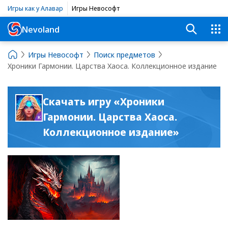
Игры как у Алавар
Игры Невософт
Nevoland
Игры Невософт
Поиск предметов
Хроники Гармонии. Царства Хаоса. Коллекционное издание
Скачать игру «Хроники
Гармонии. Царства Хаоса.
Коллекционное издание»