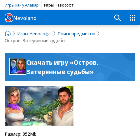
Игры как у Алавар
Игры Невософт
Nevoland
Игры Невософт
Поиск предметов
Остров. Затерянные судьбы
Скачать игру «Остров.
Затерянные судьбы»
Размер: 852Mb