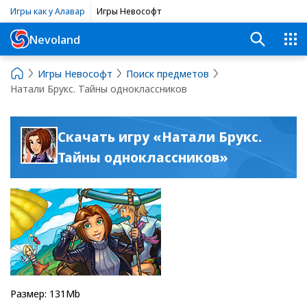
Игры как у Алавар
Игры Невософт
Nevoland
Игры Невософт
Поиск предметов
Натали Брукс. Тайны одноклассников
Скачать игру «Натали Брукс.
Тайны одноклассников»
Размер: 131Mb