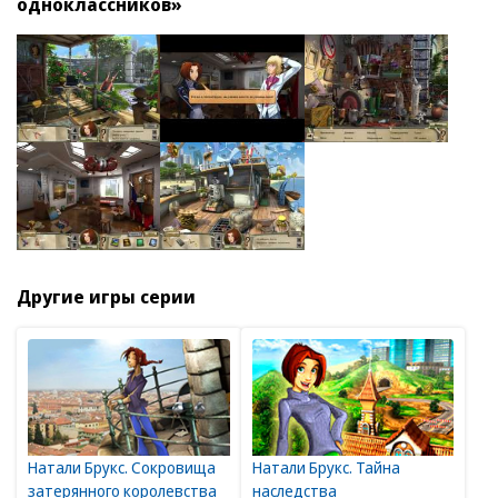
одноклассников»
Другие игры серии
Натали Брукс. Сокровища
Натали Брукс. Тайна
затерянного королевства
наследства