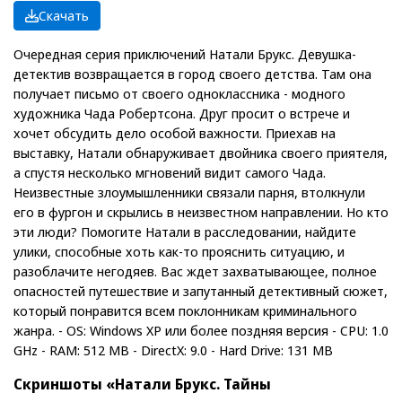
Скачать
Очередная серия приключений Натали Брукс. Девушка-
детектив возвращается в город своего детства. Там она
получает письмо от своего одноклассника - модного
художника Чада Робертсона. Друг просит о встрече и
хочет обсудить дело особой важности. Приехав на
выставку, Натали обнаруживает двойника своего приятеля,
а спустя несколько мгновений видит самого Чада.
Неизвестные злоумышленники связали парня, втолкнули
его в фургон и скрылись в неизвестном направлении. Но кто
эти люди? Помогите Натали в расследовании, найдите
улики, способные хоть как-то прояснить ситуацию, и
разоблачите негодяев. Вас ждет захватывающее, полное
опасностей путешествие и запутанный детективный сюжет,
который понравится всем поклонникам криминального
жанра. - OS: Windows XP или более поздняя версия - CPU: 1.0
GHz - RAM: 512 MB - DirectX: 9.0 - Hard Drive: 131 MB
Скриншоты «Натали Брукс. Тайны