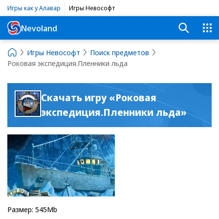
Игры как у Алавар
Игры Невософт
Nevoland
Игры Невософт
Поиск предметов
Роковая экспедиция.Пленники льда
Скачать игру «Роковая
экспедиция.Пленники льда»
Размер: 545Mb