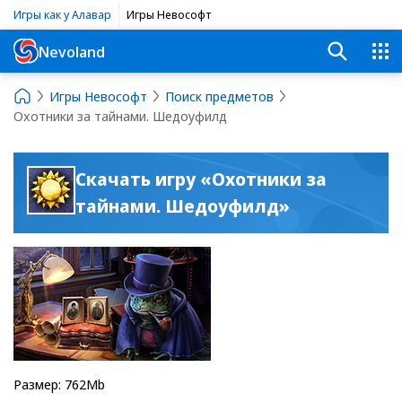
Игры как у Алавар
Игры Невософт
Nevoland
Игры Невософт
Поиск предметов
Охотники за тайнами. Шедоуфилд
Скачать игру «Охотники за
тайнами. Шедоуфилд»
Размер: 762Mb