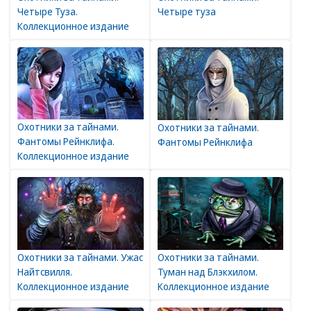
Четыре Туза.
Четыре туза
Коллекционное издание
Охотники за тайнами.
Охотники за тайнами.
Фантомы Рейнклифа.
Фантомы Рейнклифа
Коллекционное издание
Охотники за тайнами. Ужас
Охотники за тайнами.
Найтсвилля.
Туман над Блэкхилом.
Коллекционное издание
Коллекционное издание