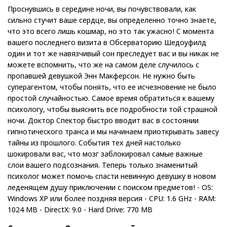
Проснувшись в середине ночи, вы почувствовали, как
сильно стучит ваше сердце, вы определенно точно знаете,
что это всего лишь кошмар, но это так ужасно! С момента
вашего последнего визита в Обсерваторию Шедоуфилд
один и тот же навязчивый сон преследует вас и вы никак не
можете вспомнить, что же на самом деле случилось с
пропавшей девушкой Энн Макферсон. Не нужно быть
суперагентом, чтобы понять, что ее исчезновение не было
простой случайностью. Самое время обратиться к вашему
психологу, чтобы выяснить все подробности той страшной
ночи. Доктор Спектор быстро вводит вас в состоянии
гипнотического транса и мы начинаем приоткрывать завесу
тайны из прошлого. События тех дней настолько
шокировали вас, что мозг заблокировал самые важные
слои вашего подсознания. Теперь только знаменитый
психолог может помочь спасти невинную девушку в новом
леденящем душу приключении с поиском предметов! - OS:
Windows XP или более поздняя версия - CPU: 1.6 GHz - RAM:
1024 MB - DirectX: 9.0 - Hard Drive: 770 MB