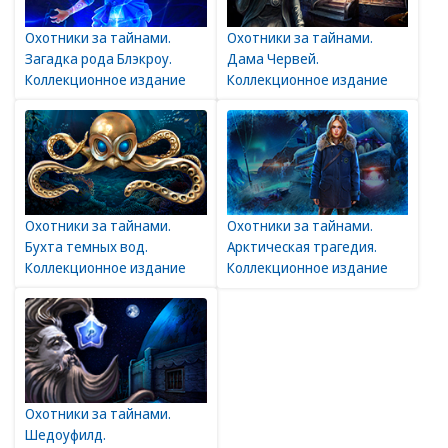
Охотники за тайнами.
Охотники за тайнами.
Загадка рода Блэкроу.
Дама Червей.
Коллекционное издание
Коллекционное издание
Охотники за тайнами.
Охотники за тайнами.
Бухта темных вод.
Арктическая трагедия.
Коллекционное издание
Коллекционное издание
Охотники за тайнами.
Шедоуфилд.