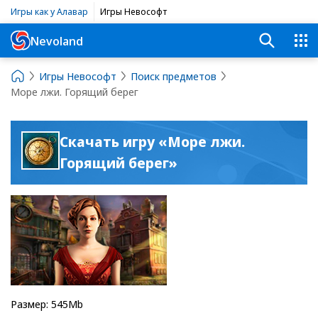
Игры как у Алавар
Игры Невософт
Nevoland
Игры Невософт
Поиск предметов
Море лжи. Горящий берег
Скачать игру «Море лжи.
Горящий берег»
Размер: 545Mb