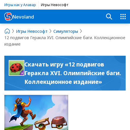
Игры как у Алавар
Игры Невософт
Nevoland
Игры Невософт
Симуляторы
12 подвигов Геракла XVI. Олимпийские баги. Коллекционное
издание
Скачать игру «12 подвигов
Геракла XVI. Олимпийские баги.
Коллекционное издание»