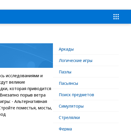
Аркады
Логические игры
Пазлы
есь исследованиями и
ждут великие
Пасьянсы
дки, которая приводится
Поиск предметов
 Внезапно порыв ветра
игры: - Альтернативная
Симуляторы
Стройте поместья, мосты,
зод
Стрелялки
Ферма