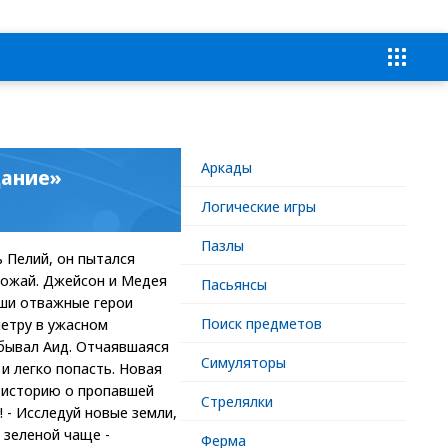
Аркады
дание»
Логические игры
Пазлы
 Пелий, он пытался
рожай. Джейсон и Медея
Пасьянсы
аши отважные герои
Поиск предметов
етру в ужасном
обывал Аид. Отчаявшаяся
Симуляторы
и легко попасть. Новая
й историю о пропавшей
Стрелялки
 - Исследуй новые земли,
 зеленой чаще -
Ферма