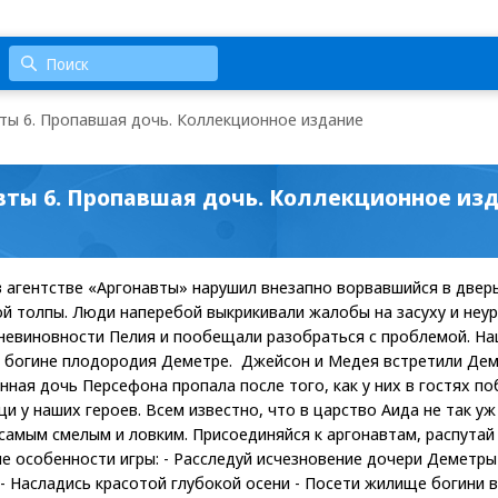
ты 6. Пропавшая дочь. Коллекционное издание
авты 6. Пропавшая дочь. Коллекционное из
 агентстве «Аргонавты» нарушил внезапно ворвавшийся в дверь
ой толпы. Люди наперебой выкрикивали жалобы на засуху и неу
 невиновности Пелия и пообещали разобраться с проблемой. Н
к богине плодородия Деметре. Джейсон и Медея встретили Дем
нная дочь Персефона пропала после того, как у них в гостях п
 у наших героев. Всем известно, что в царство Аида не так уж 
 самым смелым и ловким. Присоединяйся к аргонавтам, распута
е особенности игры: - Расследуй исчезновение дочери Деметры!
- Насладись красотой глубокой осени - Посети жилище богини в