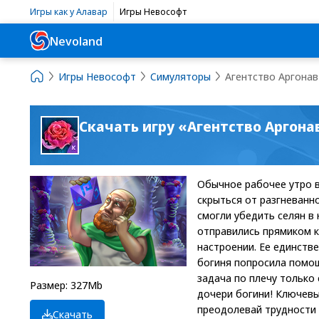
Игры как у Алавар
Игры Невософт
Nevoland
Игры Невософт
Симуляторы
Агентство Аргонав
Скачать игру «Агентство Аргон
Обычное рабочее утро в
скрыться от разгневанн
смогли убедить селян в
отправились прямиком 
настроении. Ее единстве
богиня попросила помощи
задача по плечу только
Размер: 327Mb
дочери богини! Ключевы
преодолевай трудности 
Скачать