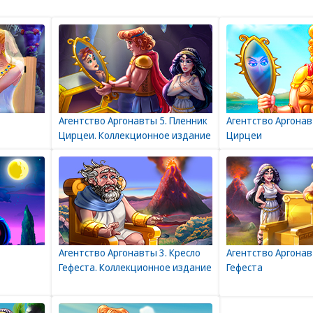
Агентство Аргонавты 5. Пленник
Агентство Аргонав
Цирцеи. Коллекционное издание
Цирцеи
Агентство Аргонавты 3. Кресло
Агентство Аргонав
Гефеста. Коллекционное издание
Гефеста