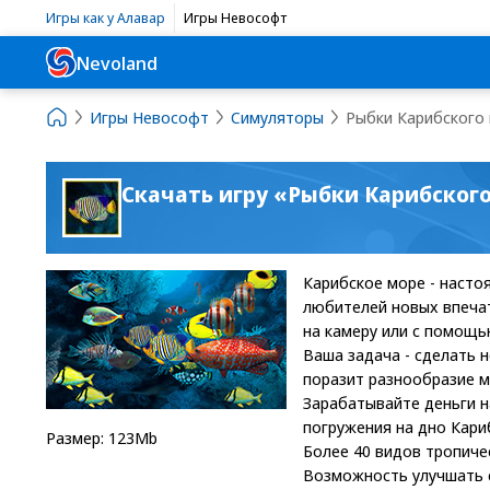
Игры как у Алавар
Игры Невософт
Nevoland
Игры Невософт
Симуляторы
Рыбки Карибского
Скачать игру «Рыбки Карибског
Карибское море - насто
любителей новых впеча
на камеру или с помощь
Ваша задача - сделать 
поразит разнообразие м
Зарабатывайте деньги н
погружения на дно Кари
Размер: 123Mb
Более 40 видов тропиче
Возможность улучшать св