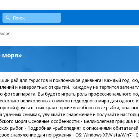
 моря
о моря»
ящий рай для туристов и поклонников дайвинга! Каждый год с
тлений и невероятных открытий. Каждому не терпится запеча
ю фотоаппарата. Вы будете играть роль профессионального п
несколько великолепных снимков подводного мира для одного и
орской фауны в этих краях: яркие и любопытные рыбки, опасные
а удачных снимках, улучшайте снаряжение и получайте настоя
бского моря! Основные особенности: - Великолепная графика и 
ских рыбок - Подробная «рыбопедия» с описаниями обитателей
ое снаряжение для погружения - OS: Windows XP/Vista/Win7 - CP