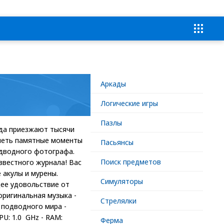
Аркады
Логические игры
Пазлы
юда приезжают тысячи
тлеть памятные моменты
Пасьянсы
одводного фотографа.
Поиск предметов
звестного журнала! Вас
 акулы и мурены.
Симуляторы
щее удовольствие от
оригинальная музыка -
Стрелялки
 подводного мира -
U: 1.0 GHz - RAM:
Ферма