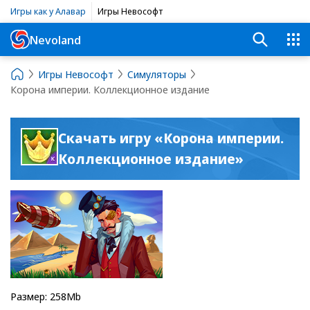
Игры как у Алавар
Игры Невософт
Nevoland
Игры Невософт
Симуляторы
Корона империи. Коллекционное издание
Скачать игру «Корона империи.
Коллекционное издание»
Размер: 258Mb