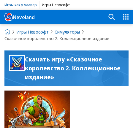
Игры как у Алавар
Игры Невософт
Nevoland
Игры Невософт
Симуляторы
Сказочное королевство 2. Коллекционное издание
Скачать игру «Сказочное
королевство 2. Коллекционное
издание»